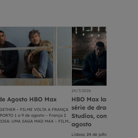
24/7/2026
de Agosto HBO Max
HBO Max lança o traile
série de drama LANTE
GETHER – FILME VOLTA A FRANÇA
Studios, com estreia n
ORTO 1 a 9 de agosto – França 2
IOSA: UMA SAGA MAD MAX – FILME
agosto
OKER WORLD SERIES – DESPORTO 4
 Las Vegas, EUA 5 DE AGOSTO HARD
Lisboa, 24 de julho de 2026 - A H