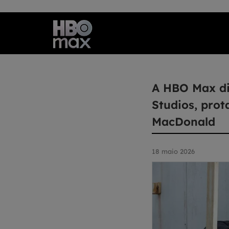
A HBO Max di
Studios, prot
MacDonald
18 maio 2026