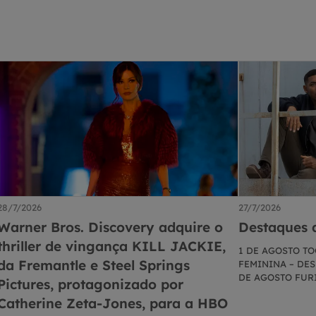
28/7/2026
27/7/2026
Warner Bros. Discovery adquire o
Destaques 
thriller de vingança KILL JACKIE,
1 DE AGOSTO TO
da Fremantle e Steel Springs
FEMININA – DESP
DE AGOSTO FUR
Pictures, protagonizado por
4 DE AGOSTO P
Catherine Zeta-Jones, para a HBO
a 6 de agosto –