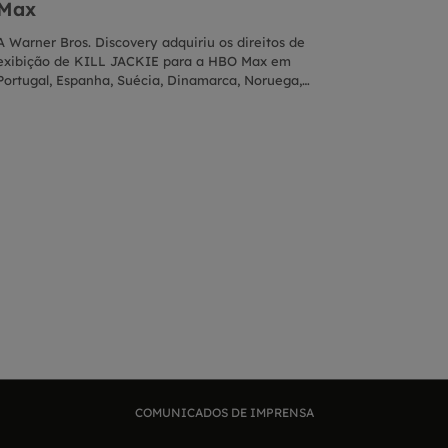
KNOCKS: TRAIN
Max
SEAHAWKS – SÉ
TRAINING CAMP
A Warner Bros. Discovery adquiriu os direitos de
marca a primeira
exibição de KILL JACKIE para a HBO Max em
vencedora de 21
Portugal, Espanha, Suécia, Dinamarca, Noruega,
cobertura exclusi
Finlândia, Islândia, França e Bélgica. A série estreará
este verão no c
em 2026. Crédito da fotografia: Fotógrafo Unai
Renton, Washingt
Mateo. Imagem cedida por Fremantle e Steel Springs
treinador Mike M
Pictures.
Darnold, do joga
de acordo com a 
Njigba, e das es
e Byron Murphy
GOD – SÉRIE DO
segue a sua paixã
submundo obscur
de animais exótic
procuram o prémi
mais raras, acum
os criminosos ma
criminosa bilion
extrema por estas
COMUNICADOS DE IMPRENSA
ultrapassar os li
medida que se a