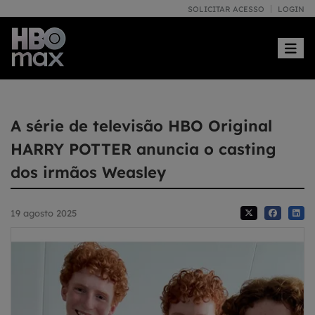
SOLICITAR ACESSO
LOGIN
Toggle
A série de televisão HBO Original
HARRY POTTER anuncia o casting
dos irmãos Weasley
19 agosto 2025