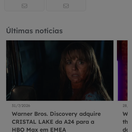
Últimas notícias
31/7/2026
28/7
Warner Bros. Discovery adquire
War
CRISTAL LAKE da A24 para a
thr
HBO Max em EMEA
da 