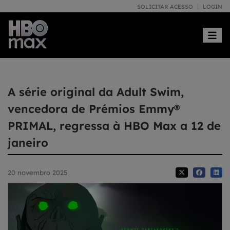
SOLICITAR ACESSO
LOGIN
Toggle
A série original da Adult Swim,
vencedora de Prémios Emmy®
PRIMAL, regressa à HBO Max a 12 de
janeiro
20 novembro 2025