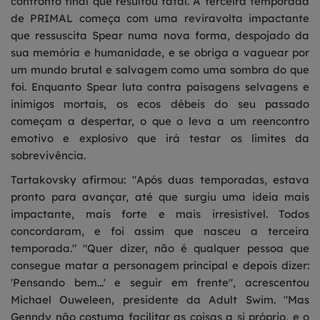
confronto final que resultou fatal. A terceira temporada
de PRIMAL começa com uma reviravolta impactante
que ressuscita Spear numa nova forma, despojado da
sua memória e humanidade, e se obriga a vaguear por
um mundo brutal e salvagem como uma sombra do que
foi. Enquanto Spear luta contra paisagens selvagens e
inimigos mortais, os ecos débeis do seu passado
começam a despertar, o que o leva a um reencontro
emotivo e explosivo que irá testar os limites da
sobrevivência.
Tartakovsky afirmou: "Após duas temporadas, estava
pronto para avançar, até que surgiu uma ideia mais
impactante, mais forte e mais irresistível. Todos
concordaram, e foi assim que nasceu a terceira
temporada." "Quer dizer, não é qualquer pessoa que
consegue matar a personagem principal e depois dizer:
'Pensando bem...' e seguir em frente", acrescentou
Michael Ouweleen, presidente da Adult Swim. "Mas
Genndy não costuma facilitar as coisas a si próprio, e o