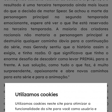
resultado é uma terceira temporada ainda mais louca
do que a decisão de matar Spear. Se achou a morte da
personagem principal na segunda temporada
emocionante, espere até ver o que lhe está reservado
na terceira temporada. A maioria dos criadores
racionais não mataria a personagem principal e
destruiria qualquer caminho óbvio para a continuação
da série, mas Genndy sentiu que a história assim o
exigia, e tinha razão. O que significava que tinha o
enorme desafio de descobrir como levar PRIMAL para a
frente. A sua solução, como tudo o que faz, é muito
surpreendente, apaixonante e abre novos caminhos
para esta série e para a animação."
PRIMAL é uma criação de Tartakovsky com direção de
arte de Scott Wills ("The Ren & Stimpy Show", "Samurai
Utilizamos cookies
Jack") e música composta por Tyler Bates ("Guardiões
da Galáxia", "Samurai Jack", "Unicorn: Warriors Eternal")
Utilizamos cookies neste site para otimizar a
funcionalidade do site para você como usuário e
e Joanne Higginbottom ("Salem", "Samurai Jack",