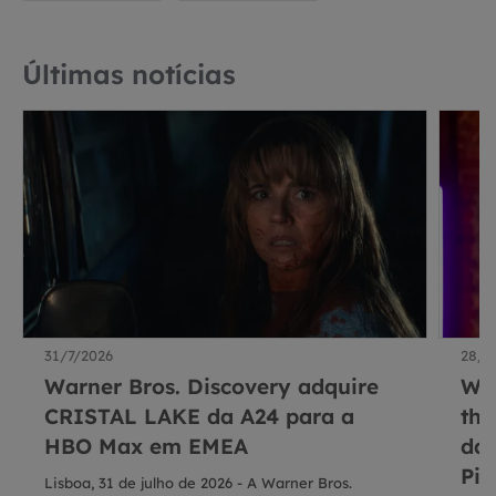
Últimas notícias
31/7/2026
28/7
Warner Bros. Discovery adquire
War
CRISTAL LAKE da A24 para a
thr
HBO Max em EMEA
da 
Pic
Lisboa, 31 de julho de 2026 - A Warner Bros.