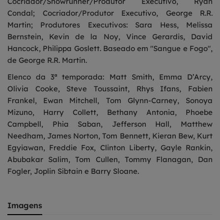
Cocriador/Showrunner/Produtor Executivo, Ryan
Condal; Cocriador/Produtor Executivo, George R.R.
Martin; Produtores Executivos: Sara Hess, Melissa
Bernstein, Kevin de la Noy, Vince Gerardis, David
Hancock, Philippa Goslett. Baseado em "Sangue e Fogo",
de George R.R. Martin.
Elenco da 3ª temporada: Matt Smith, Emma D’Arcy,
Olivia Cooke, Steve Toussaint, Rhys Ifans, Fabien
Frankel, Ewan Mitchell, Tom Glynn-Carney, Sonoya
Mizuno, Harry Collett, Bethany Antonia, Phoebe
Campbell, Phia Saban, Jefferson Hall, Matthew
Needham, James Norton, Tom Bennett, Kieran Bew, Kurt
Egyiawan, Freddie Fox, Clinton Liberty, Gayle Rankin,
Abubakar Salim, Tom Cullen, Tommy Flanagan, Dan
Fogler, Joplin Sibtain e Barry Sloane.
Imagens