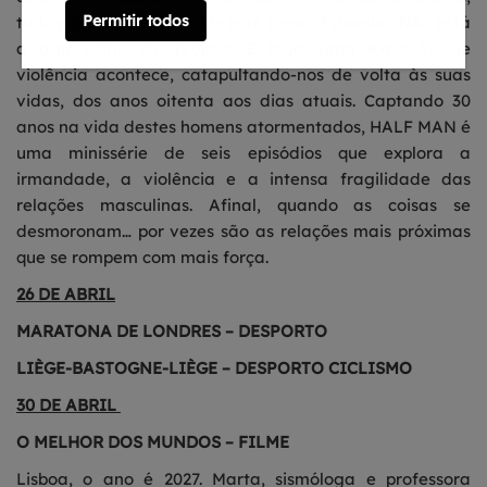
Permitir todos
tudo parece diferente. Ele está tenso. Estranho. Não está
a agir como ele próprio. E logo, uma explosão de
violência acontece, catapultando-nos de volta às suas
vidas, dos anos oitenta aos dias atuais. Captando 30
anos na vida destes homens atormentados, HALF MAN é
uma minissérie de seis episódios que explora a
irmandade, a violência e a intensa fragilidade das
relações masculinas. Afinal, quando as coisas se
desmoronam… por vezes são as relações mais próximas
que se rompem com mais força.
26 DE ABRIL
MARATONA DE LONDRES – DESPORTO
LIÈGE-BASTOGNE-LIÈGE – DESPORTO CICLISMO
30 DE ABRIL
O MELHOR DOS MUNDOS – FILME
Lisboa, o ano é 2027. Marta, sismóloga e professora