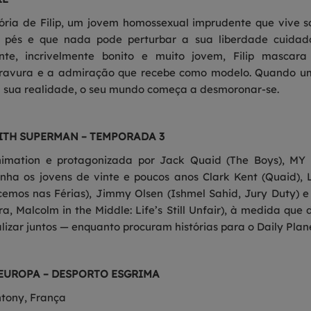
ria de Filip, um jovem homossexual imprudente que vive s
 pés e que nada pode perturbar a sua liberdade cuidado
nte, incrivelmente bonito e muito jovem, Filip mascar
ravura e a admiração que recebe como modelo. Quando um
a sua realidade, o seu mundo começa a desmoronar-se.
ITH SUPERMAN – TEMPORADA 3
nimation e protagonizada por Jack Quaid (The Boys), 
 os jovens de vinte e poucos anos Clark Kent (Quaid), Lo
emos nas Férias), Jimmy Olsen (Ishmel Sahid, Jury Duty) e
ra, Malcolm in the Middle: Life’s Still Unfair), à medida qu
izar juntos — enquanto procuram histórias para o Daily Plan
EUROPA – DESPORTO ESGRIMA
ntony, França