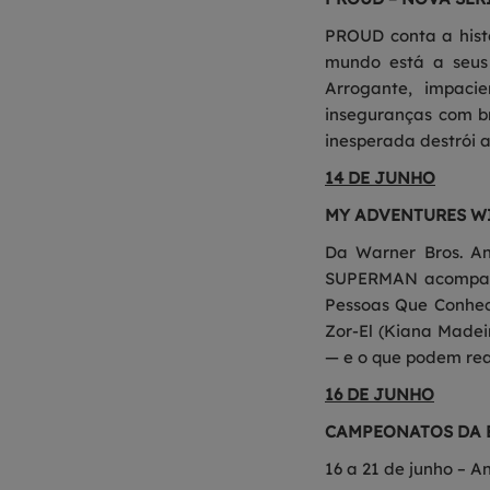
PROUD conta a histó
mundo está a seus
Arrogante, impacie
inseguranças com b
inesperada destrói 
14 DE JUNHO
MY ADVENTURES W
Da Warner Bros. A
SUPERMAN acompanha
Pessoas Que Conhec
Zor-El (Kiana Madei
— e o que podem real
16 DE JUNHO
CAMPEONATOS DA 
16 a 21 de junho – A