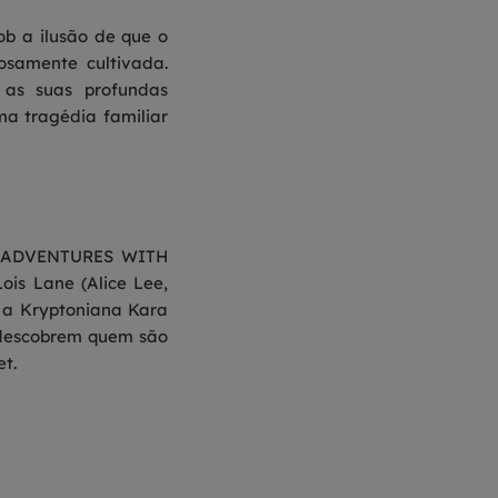
ob a ilusão de que o
samente cultivada.
a as suas profundas
a tragédia familiar
MY ADVENTURES WITH
is Lane (Alice Lee,
 a Kryptoniana Kara
e descobrem quem são
et.