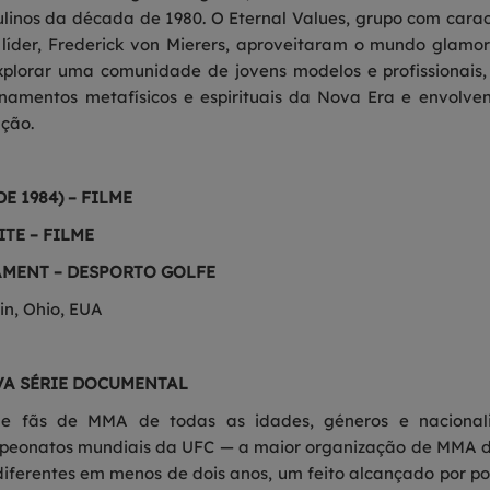
inos da década de 1980. O Eternal Values, grupo com caracte
 líder, Frederick von Mierers, aproveitaram o mundo glamo
xplorar uma comunidade de jovens modelos e profissionais,
inamentos metafísicos e espirituais da Nova Era e envolv
ação.
E 1984) – FILME
TE – FILME
MENT – DESPORTO GOLFE
lin, Ohio, EUA
VA SÉRIE DOCUMENTAL
de fãs de MMA de todas as idades, géneros e nacionalid
mpeonatos mundiais da UFC — a maior organização de MMA
diferentes em menos de dois anos, um feito alcançado por po