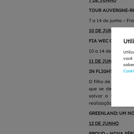
7 DE JUNHO
TOUR AUVERGNE-RH
7 a 14 de junho – Fr
10 DE JUNHO
Uti
FIA WEC CAMPEONA
10 a 14 de junho – L
Utili
você 
11 DE JUNHO
saber
Cook
IN FLIGHT – NOVA 
O filho de Jo Conra
que se dedique ao 
salvar a vida do f
realização de Chris 
GREENLAND: UM NO
12 DE JUNHO
PROUD – NOVA SÉR