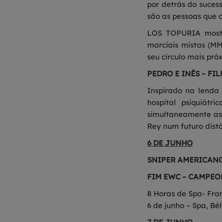
por detrás do suces
são as pessoas que
LOS TOPURIA mostr
marciais mistas (MM
seu círculo mais pró
PEDRO E INÊS – FI
Inspirado na lenda
hospital psiquiát
simultaneamente as
Rey num futuro distó
6 DE JUNHO
SNIPER AMERICANO
FIM EWC – CAMPEO
8 Horas de Spa- Fr
6 de junho – Spa, Bé