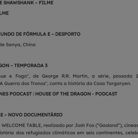
E SHAWSHANK – FILME
ILME
UNDO DE FÓRMULA E – DESPORTO
 de Sanya, China
GON – TEMPORADA 3
e e Fogo", de George R.R. Martin, a série, passada 
A Guerra dos Tronos", conta a história da Casa Targaryen.
NES PODCAST : HOUSE OF THE DRAGON - PODCAST
LE – NOVO DOCUMENTÁRIO
 WELCOME TABLE, realizado por Josh Fox (“Gasland”), cinea
istória dos refugiados climáticos em seis continentes, cele