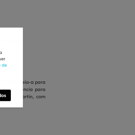
 LE MANS
ra
ser
a de
ue chantageia-a para
ão e violência para
dos
 Stuart Martin, com