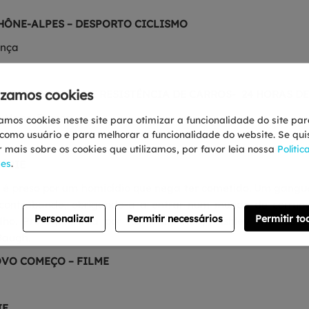
ÔNE-ALPES – DESPORTO CICLISMO
ança
lizamos cookies
TO DO MUNDO DE RESISTÊNCIA DE CARROS- 24 HORAS DE
e Mans, França
zamos cookies neste site para otimizar a funcionalidade do site pa
como usuário e para melhorar a funcionalidade do website. Se qui
 mais sobre os cookies que utilizamos, por favor leia nossa
Polític
ies
.
SÉRIE
n é preso por um homicídio que nega ter cometido. Um gang
contrabando, obrigando-a a entrar num mundo de corrupç
Personalizar
Permitir necessários
Permitir to
ilho. Protagonizada por Katherine Kelly, Ashley Thomas e
Baugh.
VO COMEÇO – FILME
IE